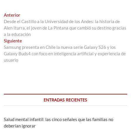
Navegación
Entrada
Anterior
anterior:
Desde el Castillo a la Universidad de los Andes: la historia de
de
Alen Iturra, el joven de La Pintana que cambió su destino gracias
entradas
a la educación
Entrada
Siguiente
siguiente:
Samsung presenta en Chile la nueva serie Galaxy S26 y los
Galaxy Buds4 con foco en inteligencia artificial y experiencia de
usuario
ENTRADAS RECIENTES
Salud mental infantil: las cinco señales que las familias no
deberían ignorar