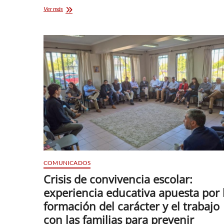
Corea
Ver más
del
Sur
fortalece
su
alianza
estratégica
con
Chile
COMUNICADOS
Crisis de convivencia escolar:
experiencia educativa apuesta por 
formación del carácter y el trabajo
con las familias para prevenir