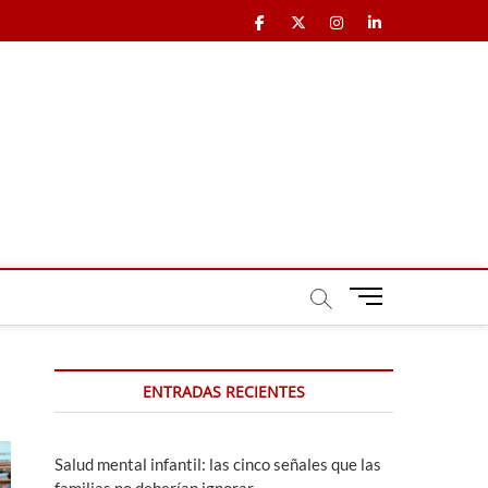
Facebook
X
Instagram
LinkedIn
B
o
t
ó
ENTRADAS RECIENTES
n
d
e
m
Salud mental infantil: las cinco señales que las
e