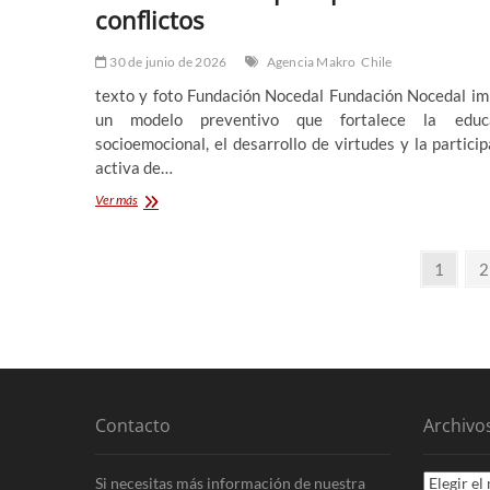
conflictos
30 de junio de 2026
Agencia Makro
Chile
texto y foto Fundación Nocedal Fundación Nocedal im
un modelo preventivo que fortalece la educa
socioemocional, el desarrollo de virtudes y la partici
activa de…
Crisis
Ver más
de
convivencia
Paginación
escolar:
Página
P
1
2
experiencia
de
educativa
apuesta
entradas
por
la
formación
del
carácter
Contacto
Archivo
y
el
trabajo
Archivos
Si necesitas más información de nuestra