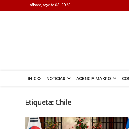
Saltar
sábado, agosto 08, 2026
al
contenido
Agencia Makro
AGENCIA MAKRO, CONSTRUIMOS NOTICIA A TRAVÉS DE 
INICIO
NOTICIAS
AGENCIA MAKRO
CO
Etiqueta:
Chile