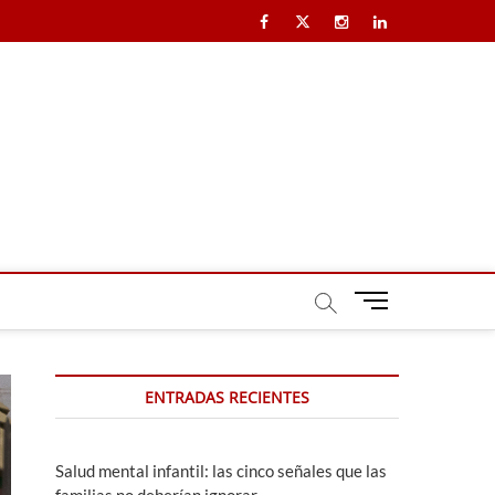
Facebook
X
Instagram
LinkedIn
B
o
t
ó
ENTRADAS RECIENTES
n
d
e
m
Salud mental infantil: las cinco señales que las
e