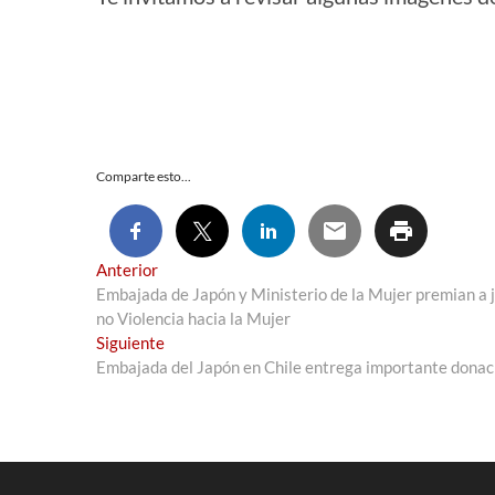
Comparte esto...
Navegación
Entrada
Anterior
anterior:
Embajada de Japón y Ministerio de la Mujer premian a 
de
no Violencia hacia la Mujer
entradas
Entrada
Siguiente
siguiente:
Embajada del Japón en Chile entrega importante donaci