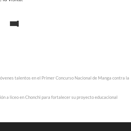
jóvenes talentos en el Primer Concurso Nacional de Manga contra la
ón a liceo en Chonchi para fortalecer su proyecto educacional