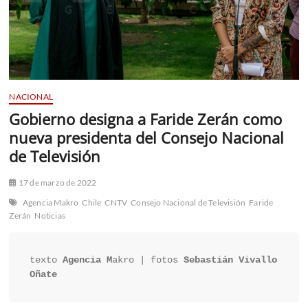
NACIONAL
Gobierno designa a Faride Zerán como
nueva presidenta del Consejo Nacional
de Televisión
17 de marzo de 2022
Agencia Makro
Chile
CNTV
Consejo Nacional de Televisión
Faride
Zerán
Noticias
texto 
Agencia M
akro | fotos 
Sebastián Vivallo 
Oñate