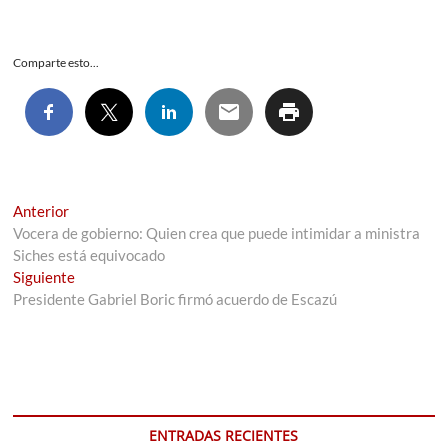
Comparte esto...
Navegación
Entrada
Anterior
anterior:
Vocera de gobierno: Quien crea que puede intimidar a ministra
de
Siches está equivocado
entradas
Entrada
Siguiente
siguiente:
Presidente Gabriel Boric firmó acuerdo de Escazú
ENTRADAS RECIENTES