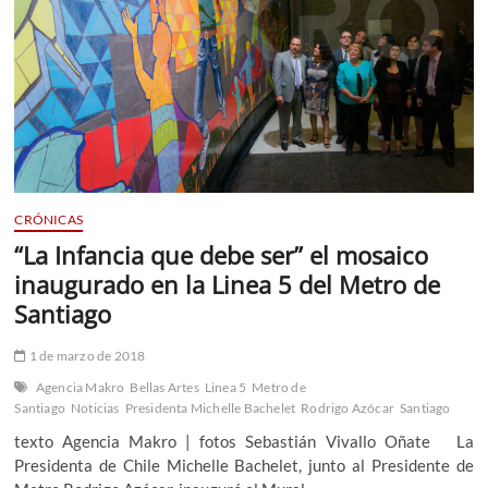
CRÓNICAS
“La Infancia que debe ser” el mosaico
inaugurado en la Linea 5 del Metro de
Santiago
1 de marzo de 2018
Agencia Makro
Bellas Artes
Linea 5
Metro de
Santiago
Noticias
Presidenta Michelle Bachelet
Rodrigo Azócar
Santiago
texto Agencia Makro | fotos Sebastián Vivallo Oñate La
Presidenta de Chile Michelle Bachelet, junto al Presidente de