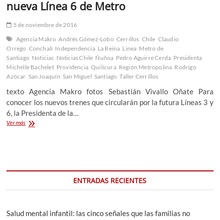
nueva Línea 6 de Metro
5 de noviembre de 2016
Agencia Makro
Andrés Gómez-Lobo
Cerrillos
Chile
Claudio
Orrego
Conchalí
Independencia
La Reina
Linea
Metro de
Santiago
Noticias
Noticias Chile
Ñuñoa
Pedro Aguirre Cerda
Presidenta
Michelle Bachelet
Providencia
Quilicura
Región Metropolina
Rodrigo
Azócar
San Joaquín
San Miguel
Santiago
Taller Cerrillos
texto Agencia Makro fotos Sebastián Vivallo Oñate Para
conocer los nuevos trenes que circularán por la futura Líneas 3 y
6, la Presidenta de la…
Autoridades
Ver más
realizan
visita
a
instalaciones
del
Taller
ENTRADAS RECIENTES
Cerrillos
de
nueva
Línea
Salud mental infantil: las cinco señales que las familias no
6