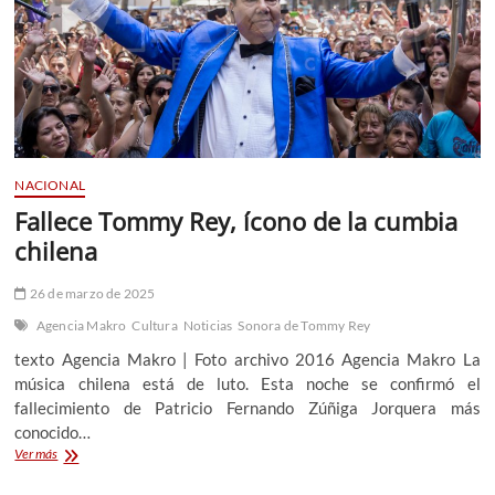
NACIONAL
Fallece Tommy Rey, ícono de la cumbia
chilena
26 de marzo de 2025
Agencia Makro
Cultura
Noticias
Sonora de Tommy Rey
texto Agencia Makro | Foto archivo 2016 Agencia Makro La
música chilena está de luto. Esta noche se confirmó el
fallecimiento de Patricio Fernando Zúñiga Jorquera más
conocido…
Fallece
Ver más
Tommy
Rey,