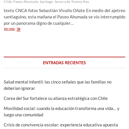
Chile
Paseo Ahumada
Santiago
Sonora de Tommy Rey
texto CNCA fotos Sebastián Vivallo Oñate En medio del ajetreo
santiaguino, esta mañana el Paseo Ahumada se vio interrumpido
por un panorama digno de cualquier…
Los
Ver más
34
años
de
la
Sonora
de
ENTRADAS RECIENTES
Tommy
Rey
Salud mental infantil: las cinco señales que las familias no
deberían ignorar
Corea del Sur fortalece su alianza estratégica con Chile
Movilidad social: cuando la educación transforma una vida… y
luego una comunidad
Crisis de convivencia escolar: experiencia educativa apuesta