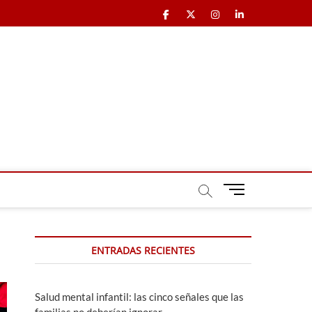
Facebook
X
Instagram
LinkedIn
B
o
t
ó
ENTRADAS RECIENTES
n
d
e
m
Salud mental infantil: las cinco señales que las
e