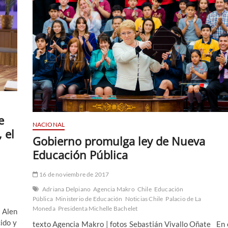
e
NACIONAL
 el
Gobierno promulga ley de Nueva
Educación Pública
16 de noviembre de 2017
Adriana Delpiano
Agencia Makro
Chile
Educación
Pública
Ministerio de Educación
Noticias Chile
Palacio de La
Moneda
Presidenta Michelle Bachelet
 Alen
cido y
texto Agencia Makro | fotos Sebastián Vivallo Oñate En 