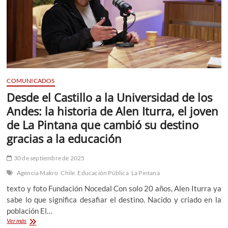
COMUNICADOS
Desde el Castillo a la Universidad de los
Andes: la historia de Alen Iturra, el joven
de La Pintana que cambió su destino
gracias a la educación
30 de septiembre de 2025
Agencia Makro
Chile
Educación Pública
La Pintana
texto y foto Fundación Nocedal Con solo 20 años, Alen Iturra ya
sabe lo que significa desafiar el destino. Nacido y criado en la
población El…
Desde
Ver más