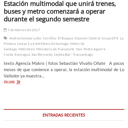
Estación multimodal que unirá trenes,
buses y metro comenzará a operar
durante el segundo semestre
7 de febrero de 2017
Andrés Gómez-Lobo
Cerrillos
El Bosque
Estación Central
Grupo EFE
La
Pintana
Líneas 3 y 6 del Metro de Santiago
Metro de
Santiago
Metrotren
Ministerio de Transporte
Nos
Pedro Aguirre
Cerda
Rancagua
San Bernardo
tarjeta Bip!
Transantiago
texto Agencia Makro | fotos Sebastián Vivallo Oñate A pocos
meses de que comience a operar, la estación multimodal de Lo
Valledor ya muestra…
Estación
Ver más
multimodal
que
unirá
trenes,
buses
y
ENTRADAS RECIENTES
metro
comenzará
a