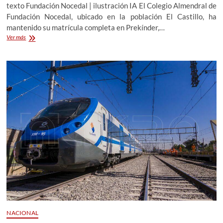
educación
texto Fundación Nocedal | ilustración IA El Colegio Almendral de
Fundación Nocedal, ubicado en la población El Castillo, ha
mantenido su matrícula completa en Prekínder,…
Mientras
Ver más
la
matrícula
en
Prekínder
cae
un
13%
en
el
país,
colegio
en
La
Pintana
logra
llenar
todos
sus
cupos
NACIONAL