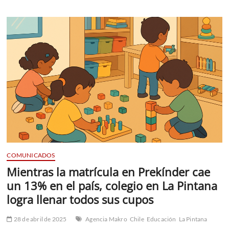
el
Castillo
a
la
Universidad
de
los
Andes:
la
historia
de
Alen
Iturra,
el
joven
de
La
COMUNICADOS
Pintana
que
Mientras la matrícula en Prekínder cae
cambió
un 13% en el país, colegio en La Pintana
su
destino
logra llenar todos sus cupos
gracias
a
28 de abril de 2025
Agencia Makro
Chile
Educación
La Pintana
la