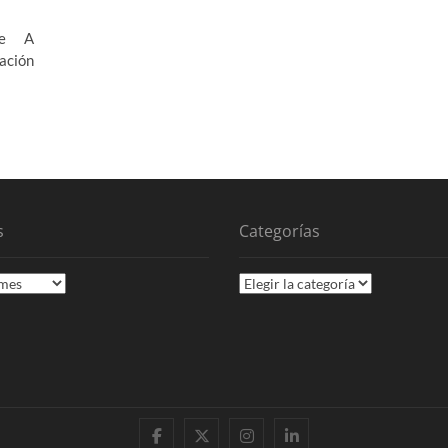
ate A
ación
s
Categorías
Categorías
Facebook
X
Instagram
LinkedIn