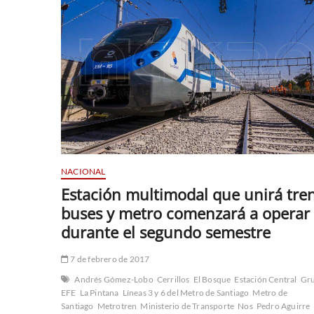
NACIONAL
Estación multimodal que unirá tre
buses y metro comenzará a operar
durante el segundo semestre
7 de febrero de 2017
Andrés Gómez-Lobo
Cerrillos
El Bosque
Estación Central
Gr
EFE
La Pintana
Líneas 3 y 6 del Metro de Santiago
Metro de
Santiago
Metrotren
Ministerio de Transporte
Nos
Pedro Aguirre