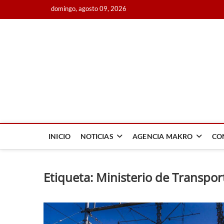
Saltar
domingo, agosto 09, 2026
al
contenido
Agencia Makro
AGENCIA MAKRO, CONSTRUIMOS NOTICIA A TRAVÉS DE 
INICIO
NOTICIAS
AGENCIA MAKRO
CO
Etiqueta:
Ministerio de Transpor