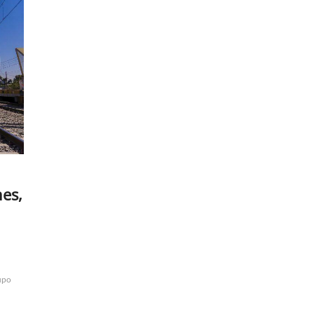
nes,
upo