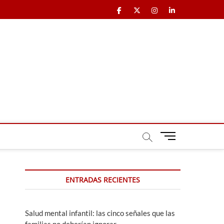
Facebook
X
Instagram
LinkedIn
B
o
t
ó
ENTRADAS RECIENTES
n
d
e
m
Salud mental infantil: las cinco señales que las
e