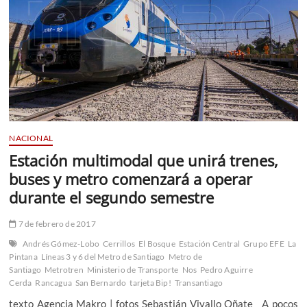
NACIONAL
Estación multimodal que unirá trenes,
buses y metro comenzará a operar
durante el segundo semestre
7 de febrero de 2017
Andrés Gómez-Lobo
Cerrillos
El Bosque
Estación Central
Grupo EFE
La
Pintana
Líneas 3 y 6 del Metro de Santiago
Metro de
Santiago
Metrotren
Ministerio de Transporte
Nos
Pedro Aguirre
Cerda
Rancagua
San Bernardo
tarjeta Bip!
Transantiago
texto Agencia Makro | fotos Sebastián Vivallo Oñate A pocos