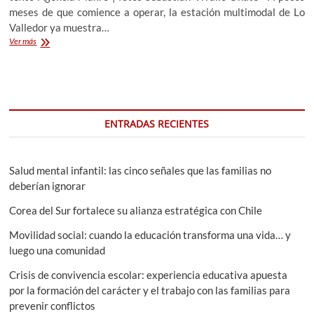
meses de que comience a operar, la estación multimodal de Lo
Valledor ya muestra…
Estación
Ver más
multimodal
que
unirá
trenes,
buses
y
ENTRADAS RECIENTES
metro
comenzará
a
operar
Salud mental infantil: las cinco señales que las familias no
durante
deberían ignorar
el
segundo
Corea del Sur fortalece su alianza estratégica con Chile
semestre
Movilidad social: cuando la educación transforma una vida… y
luego una comunidad
Crisis de convivencia escolar: experiencia educativa apuesta
por la formación del carácter y el trabajo con las familias para
prevenir conflictos