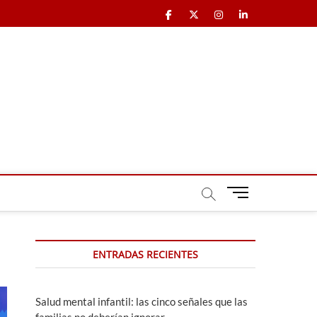
Facebook
X
Instagram
LinkedIn
B
o
t
ó
ENTRADAS RECIENTES
n
d
e
m
Salud mental infantil: las cinco señales que las
e