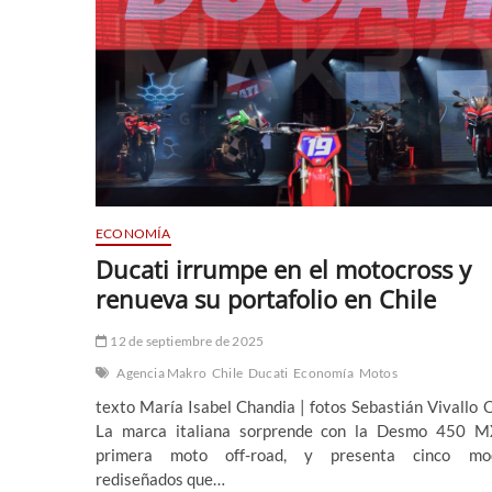
ECONOMÍA
Ducati irrumpe en el motocross y
renueva su portafolio en Chile
12 de septiembre de 2025
Agencia Makro
Chile
Ducati
Economía
Motos
texto María Isabel Chandia | fotos Sebastián Vivallo 
La marca italiana sorprende con la Desmo 450 M
primera moto off-road, y presenta cinco mod
rediseñados que…