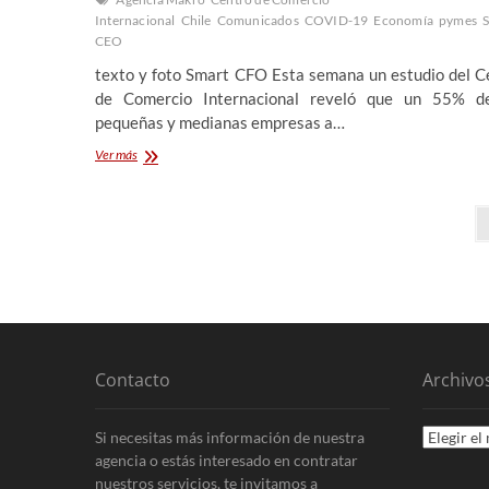
Internacional
Chile
Comunicados
COVID-19
Economía
pymes
CEO
texto y foto Smart CFO Esta semana un estudio del C
de Comercio Internacional reveló que un 55% d
pequeñas y medianas empresas a…
En
Ver más
medio
del
Paginación
Covid19:
en
de
qué
casos
entradas
una
pyme
debería
pedir
un
Contacto
Archivo
crédito
Archivos
Si necesitas más información de nuestra
agencia o estás interesado en contratar
nuestros servicios, te invitamos a