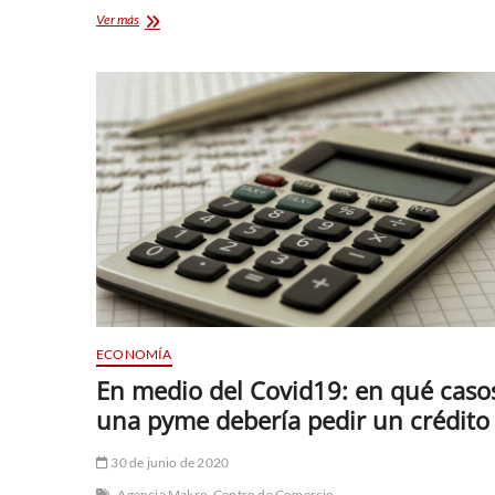
Ducati
Ver más
irrumpe
en
el
motocross
y
renueva
su
portafolio
en
Chile
ECONOMÍA
En medio del Covid19: en qué caso
una pyme debería pedir un crédito
30 de junio de 2020
Agencia Makro
Centro de Comercio