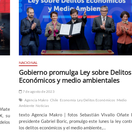
NACIONAL
Gobierno promulga Ley sobre Delitos
Económicos y medio ambientales
7 de agosto de 2023
Agencia Makro
Chile
Economía
Ley Delitos Económicos
Medio
Ambiente
Noticias
Oñate
texto Agencia Makro | fotos Sebastián Vivallo Oñate 
X, su
presidente Gabriel Boric, promulgo este lunes la ley cont
elos
los delitos económicos y el medio ambiente,…